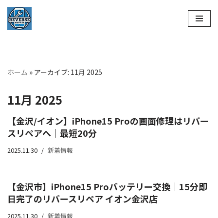
コ
ン
テ
ン
ホーム
»
アーカイブ: 11月 2025
ツ
へ
11月 2025
ス
キ
【金沢/イオン】iPhone15 Proの画面修理はリバー
ッ
スリペアへ｜最短20分
プ
2025.11.30
新着情報
【金沢市】iPhone15 Proバッテリー交換｜15分即
日完了のリバースリペア イオン金沢店
2025.11.30
新着情報