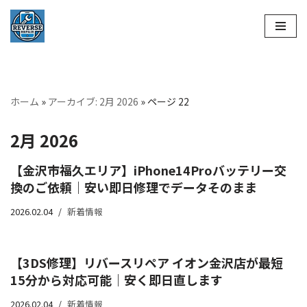
コ
ン
テ
ン
ホーム
»
アーカイブ: 2月 2026
»
ページ 22
ツ
へ
2月 2026
ス
キ
【金沢市福久エリア】iPhone14Proバッテリー交
ッ
換のご依頼｜安い即日修理でデータそのまま
プ
2026.02.04
新着情報
【3DS修理】リバースリペア イオン金沢店が最短
15分から対応可能｜安く即日直します
2026.02.04
新着情報