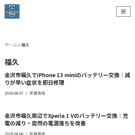
コ
ン
テ
ン
ホーム
»
福久
ツ
へ
福久
ス
キ
金沢市福久でiPhone 13 miniのバッテリー交換｜減
ッ
りが早い症状を即日修理
プ
2026.08.07
新着情報
金沢市福久周辺でXperia 1 Vのバッテリー交換｜充
電の減り・突然の電源落ちを改善
2026.08.06
新着情報