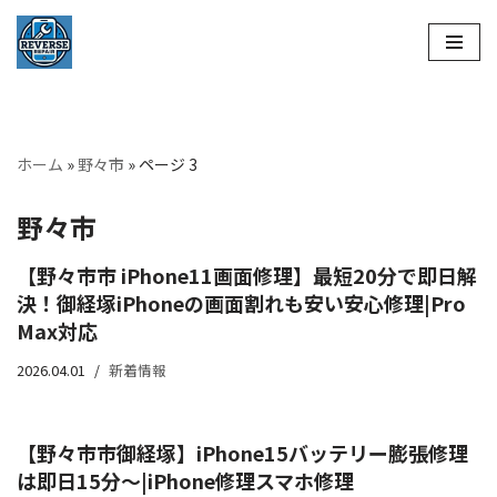
コ
ン
テ
ン
ホーム
»
野々市
»
ページ 3
ツ
へ
野々市
ス
キ
【野々市市 iPhone11画面修理】最短20分で即日解
ッ
決！御経塚iPhoneの画面割れも安い安心修理|Pro
プ
Max対応
2026.04.01
新着情報
【野々市市御経塚】iPhone15バッテリー膨張修理
は即日15分～|iPhone修理スマホ修理