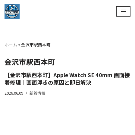
コ
ン
テ
ン
ホーム
»
金沢市駅西本町
ツ
へ
金沢市駅西本町
ス
キ
【金沢市駅西本町】Apple Watch SE 40mm 画面接
ッ
着修理｜画面浮きの原因と即日解決
プ
2026.06.09
新着情報