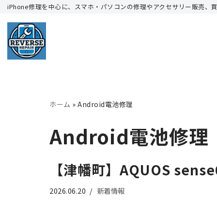
iPhone修理を中心に、スマホ・パソコンの修理やアクセサリー販売、
コ
ン
テ
ン
ツ
へ
ホーム
»
Android電池修理
ス
キ
Android電池修理
ッ
プ
【津幡町】AQUOS sen
2026.06.20
新着情報