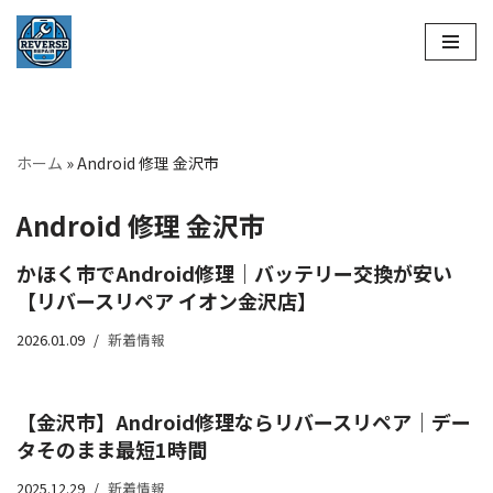
コ
ン
テ
ン
ホーム
»
Android 修理 金沢市
ツ
へ
Android 修理 金沢市
ス
キ
かほく市でAndroid修理｜バッテリー交換が安い
ッ
【リバースリペア イオン金沢店】
プ
2026.01.09
新着情報
【金沢市】Android修理ならリバースリペア｜デー
タそのまま最短1時間
2025.12.29
新着情報