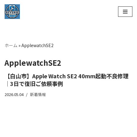
コ
ン
テ
ン
ホーム
»
ApplewatchSE2
ツ
へ
ApplewatchSE2
ス
キ
【白山市】Apple Watch SE2 40mm起動不良修理
ッ
｜3日で復旧ご依頼事例
プ
2026.05.04
新着情報