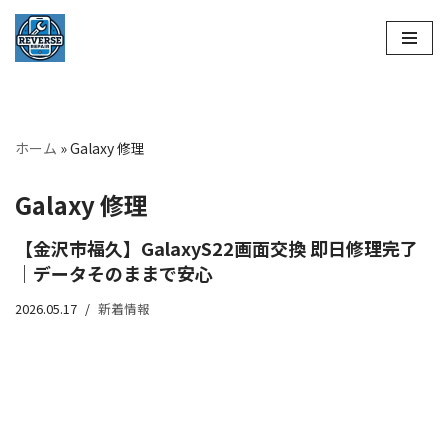
コ
ン
テ
ン
ホーム
»
Galaxy 修理
ツ
へ
Galaxy 修理
ス
キ
【金沢市福久】GalaxyS22画面交換 即日修理完了
ッ
｜データそのままで安心
プ
2026.05.17
新着情報