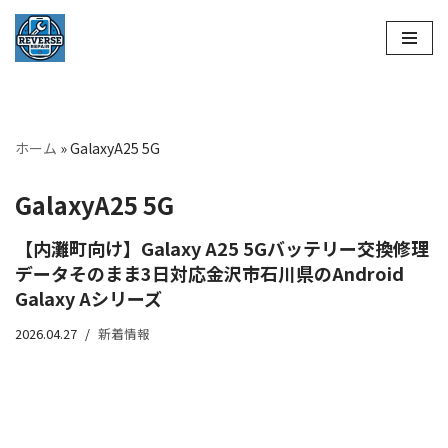
コ
ン
テ
ン
ホーム
»
GalaxyA25 5G
ツ
へ
GalaxyA25 5G
ス
キ
【内灘町向け】Galaxy A25 5Gバッテリー交換修理
ッ
データそのまま3日対応金沢市石川県のAndroid
プ
Galaxy Aシリーズ
2026.04.27
新着情報