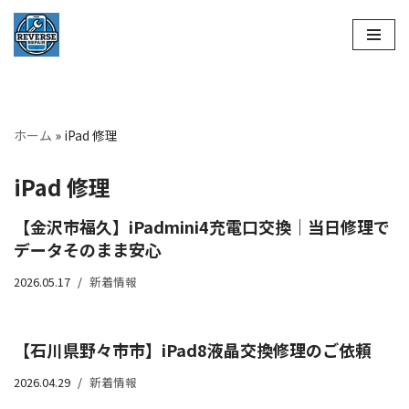
コ
ン
テ
ン
ホーム
»
iPad 修理
ツ
へ
iPad 修理
ス
キ
【金沢市福久】iPadmini4充電口交換｜当日修理で
ッ
データそのまま安心
プ
2026.05.17
新着情報
【石川県野々市市】iPad8液晶交換修理のご依頼
2026.04.29
新着情報