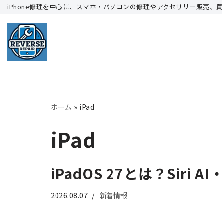
iPhone修理を中心に、スマホ・パソコンの修理やアクセサリー販売、
コ
ン
テ
ン
ツ
へ
ホーム
»
iPad
ス
キ
iPad
ッ
プ
iPadOS 27とは？Si
2026.08.07
新着情報