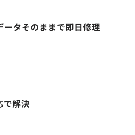
換|データそのままで即日修理
応で解決