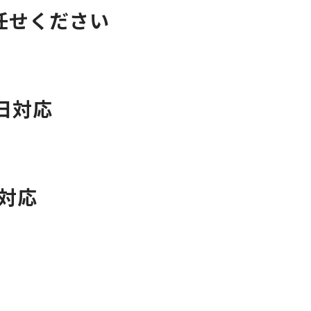
任せください
日対応
日対応