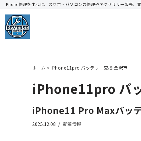
iPhone修理を中心に、スマホ・パソコンの修理やアクセサリー販売、
コ
ン
テ
ン
ツ
へ
ホーム
»
iPhone11pro バッテリー交換 金沢市
ス
キ
iPhone11pro
ッ
プ
iPhone11 Pro M
2025.12.08
新着情報