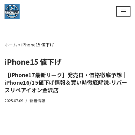
コ
ン
テ
ン
ホーム
»
iPhone15 値下げ
ツ
へ
iPhone15 値下げ
ス
キ
【iPhone17最新リーク】発売日・価格徹底予想｜
ッ
iPhone16/15値下げ情報＆買い時徹底解説-リバー
プ
スリペアイオン金沢店
2025.07.09
新着情報