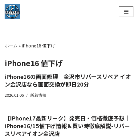
コ
ン
テ
ン
ホーム
»
iPhone16 値下げ
ツ
へ
iPhone16 値下げ
ス
キ
iPhone16の画面修理｜金沢市リバースリペア イオ
ッ
ン金沢店なら画面交換が即日20分
プ
2026.01.06
新着情報
【iPhone17最新リーク】発売日・価格徹底予想｜
iPhone16/15値下げ情報＆買い時徹底解説-リバー
スリペアイオン金沢店