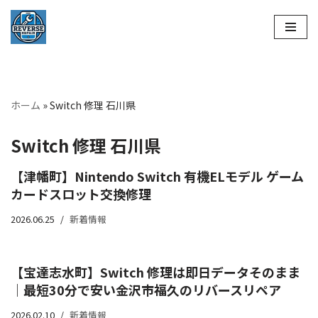
コ
ン
テ
ン
ホーム
»
Switch 修理 石川県
ツ
へ
Switch 修理 石川県
ス
キ
【津幡町】Nintendo Switch 有機ELモデル ゲーム
ッ
カードスロット交換修理
プ
2026.06.25
新着情報
【宝達志水町】Switch 修理は即日データそのまま
｜最短30分で安い金沢市福久のリバースリペア
2026.02.10
新着情報