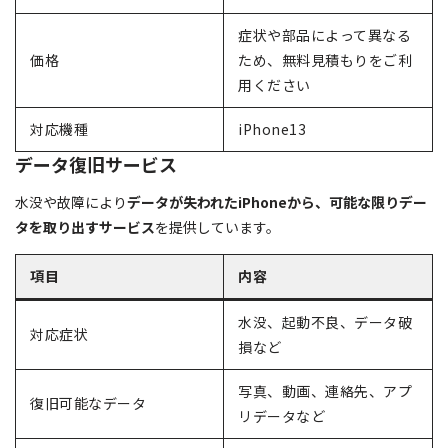
症状や部品によって異なる
価格
ため、無料見積もりをご利
用ください
対応機種
iPhone13
データ復旧サービス
水没や故障により
データが失われたiPhoneから、可能な限りデー
タを取り出すサービス
を提供しています。
項目
内容
水没、起動不良、データ破
対応症状
損など
写真、動画、連絡先、アプ
復旧可能なデータ
リデータなど