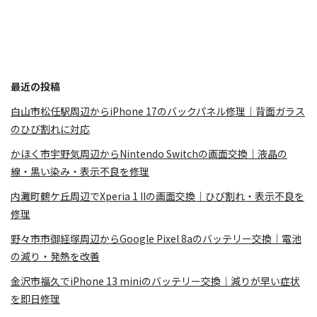
最近の投稿
白山市松任駅周辺からiPhone 17のバックパネル修理｜背面ガラス
のひび割れに対応
かほく市宇野気周辺からNintendo Switchの画面交換｜液晶の
線・黒い染み・表示不良を修理
内灘町鶴ケ丘周辺でXperia 1 IIの画面交換｜ひび割れ・表示不良を
修理
野々市市御経塚周辺からGoogle Pixel 8aのバッテリー交換｜電池
の減り・発熱を改善
金沢市福久でiPhone 13 miniのバッテリー交換｜減りが早い症状
を即日修理