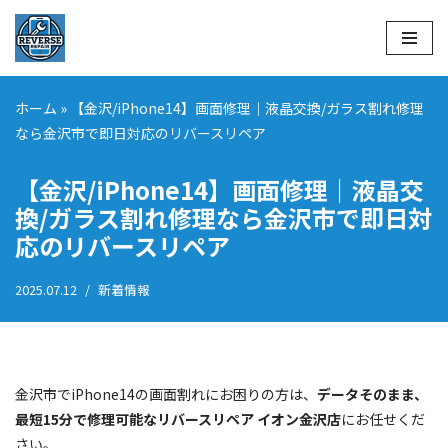
コ
ン
テ
ホーム
»
【金沢/iPhone14】画面修理｜液晶交換/ガラス割れ修理
ン
なら金沢市で即日対応のリバースリペア
ツ
へ
【金沢/iPhone14】画面修理｜液晶交
ス
換/ガラス割れ修理なら金沢市で即日対
キ
応のリバースリペア
ッ
プ
2025.07.12
新着情報
金沢市でiPhone14の画面割れにお困りの方は、
データそのまま、
最短15分で修理可能なリバースリペア イオン金沢店
にお任せくだ
さい。