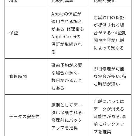
料金
比較的高額
比較的安価
Appleの保証が
店舗独自の保証
適用される場合
が提供される場
がある: 修理後も
保証
合がある: 保証期
AppleCare+の
間や内容が店舗
保証が継続され
によって異なる
る
事前予約が必要
即日修理が可能
な場合が多く、
修理時間
な場合が多い: 待
数日かかること
ち時間が短い
もある
店舗によっては
原則としてデー
データが消える
タは保護される:
データの安全性
可能性がある: 事
修理前にバック
前にバックアッ
アップを推奨
プを推奨