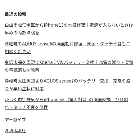
最近の投稿
白山市松任地区からiPhone13の水没修理｜電源が入らないときは
早めの内部点検を
津幡町でAQUOS sense6の画面割れ修理｜表示・タッチ不良もご
相談ください
金沢市福久周辺でXperia 1 Vのバッテリー交換｜充電の減り・突然
の電源落ちを改善
津幡町太田周辺よりAQUOS sense7のバッテリー交換｜充電の減
りが早い症状に対応
かほく市宇野気からiPhone SE（第2世代）の画面交換｜ひび割
れ・タッチ不良を修理
アーカイブ
2026年8月