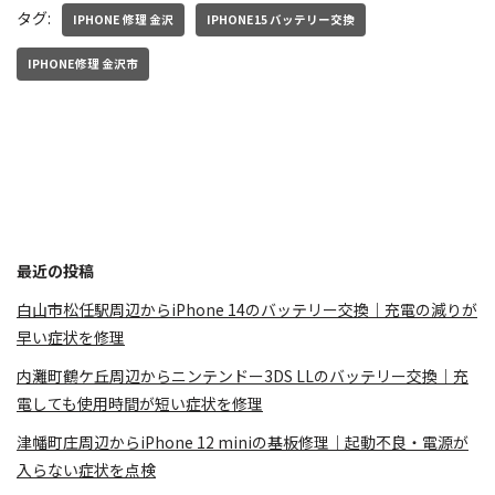
タグ:
IPHONE 修理 金沢
IPHONE15 バッテリー交換
IPHONE修理 金沢市
最近の投稿
白山市松任駅周辺からiPhone 14のバッテリー交換｜充電の減りが
早い症状を修理
内灘町鶴ケ丘周辺からニンテンドー3DS LLのバッテリー交換｜充
電しても使用時間が短い症状を修理
津幡町庄周辺からiPhone 12 miniの基板修理｜起動不良・電源が
入らない症状を点検