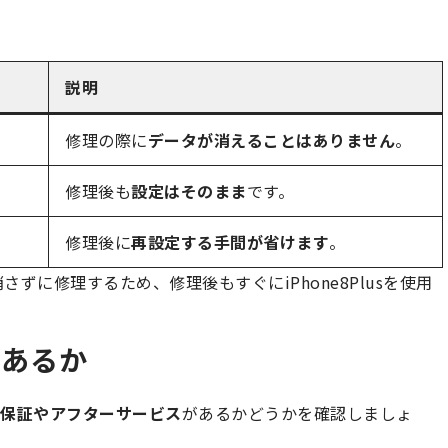
説明
修理の際に
データが消えることはありません
。
修理後も
設定はそのまま
です。
修理後に
再設定する手間が省けます
。
ずに修理するため、修理後もすぐにiPhone8Plusを使用
があるか
保証やアフターサービス
があるかどうかを確認しましょ