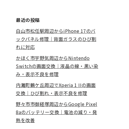
最近の投稿
白山市松任駅周辺からiPhone 17のバ
ックパネル修理｜背面ガラスのひび割
れに対応
かほく市宇野気周辺からNintendo
Switchの画面交換｜液晶の線・黒い染
み・表示不良を修理
内灘町鶴ケ丘周辺でXperia 1 IIの画面
交換｜ひび割れ・表示不良を修理
野々市市御経塚周辺からGoogle Pixel
8aのバッテリー交換｜電池の減り・発
熱を改善