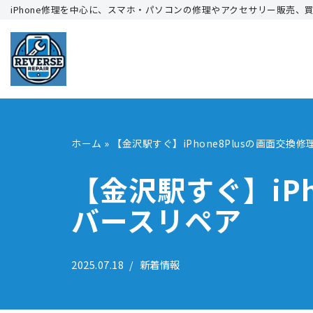
iPhone修理を中心に、スマホ・パソコンの修理やアクセサリー販売、
コ
ン
テ
ン
ツ
へ
ホーム
»
【金沢駅すぐ】iPhone8Plusの画面交
ス
キ
【金沢駅すぐ】iP
ッ
バースリペア
プ
2025.07.18
新着情報