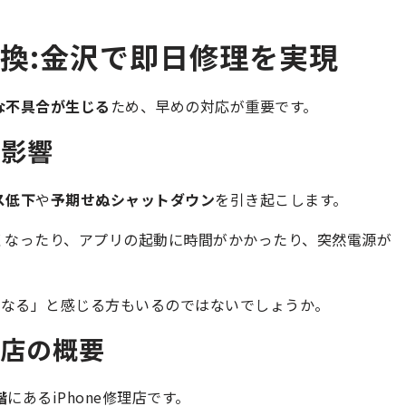
交換:金沢で即日修理を実現
な不具合が生じる
ため、早めの対応が重要です。
す影響
ス低下
や
予期せぬシャットダウン
を引き起こします。
遅くなったり、アプリの起動に時間がかかったり、突然電源が
くなる」と感じる方もいるのではないでしょうか。
沢店の概要
階
にあるiPhone修理店です。