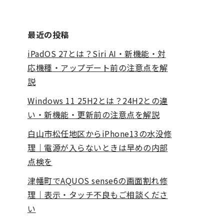
最近の投稿
iPadOS 27とは？Siri AI・新機能・対
応機種・アップデート前の注意点を解
説
Windows 11 25H2とは？24H2との違
い・新機能・更新前の注意点を解説
白山市松任地区からiPhone13の水没修
理｜電源が入らないときは早めの内部
点検を
津幡町でAQUOS sense6の画面割れ修
理｜表示・タッチ不良もご相談くださ
い