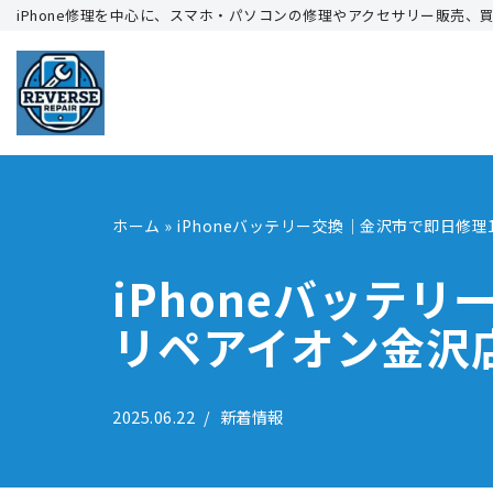
iPhone修理を中心に、スマホ・パソコンの修理やアクセサリー販売、
コ
ン
テ
ン
ツ
へ
ホーム
»
iPhoneバッテリー交換｜金沢市で即日修
ス
キ
iPhoneバッテ
ッ
リペアイオン金沢
プ
2025.06.22
新着情報