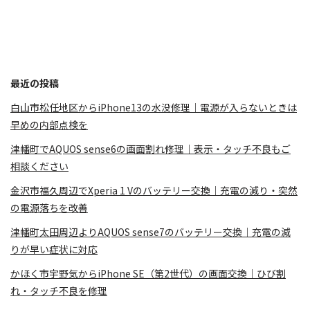
最近の投稿
白山市松任地区からiPhone13の水没修理｜電源が入らないときは
早めの内部点検を
津幡町でAQUOS sense6の画面割れ修理｜表示・タッチ不良もご
相談ください
金沢市福久周辺でXperia 1 Vのバッテリー交換｜充電の減り・突然
の電源落ちを改善
津幡町太田周辺よりAQUOS sense7のバッテリー交換｜充電の減
りが早い症状に対応
かほく市宇野気からiPhone SE（第2世代）の画面交換｜ひび割
れ・タッチ不良を修理