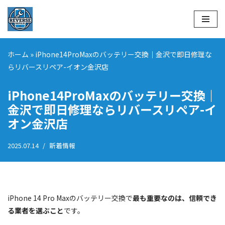
コ
ン
テ
ホーム
»
iPhone14ProMaxのバッテリー交換｜金沢で即日修理な
ン
らリバースリペア-イオン金沢店
ツ
へ
iPhone14ProMaxのバッテリー交換｜
ス
金沢で即日修理ならリバースリペア-イ
キ
オン金沢店
ッ
プ
2025.07.14
新着情報
iPhone 14 Pro Maxのバッテリー交換で
最も重要なのは、信頼でき
る業者を選ぶこと
です。