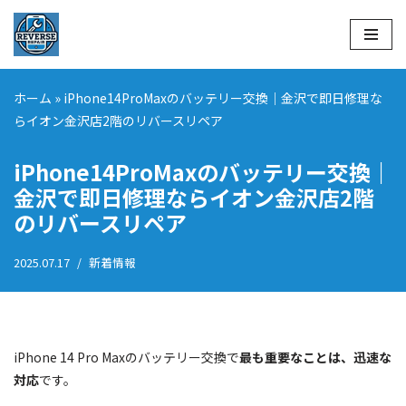
コ
ン
テ
ホーム
»
iPhone14ProMaxのバッテリー交換｜金沢で即日修理な
ン
らイオン金沢店2階のリバースリペア
ツ
へ
iPhone14ProMaxのバッテリー交換｜
ス
金沢で即日修理ならイオン金沢店2階
キ
のリバースリペア
ッ
プ
2025.07.17
新着情報
iPhone 14 Pro Maxのバッテリー交換で
最も重要なことは、迅速な
対応
です。