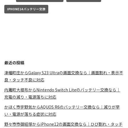
IPHONE14 バッテリー交換
最近の投稿
津幡町庄からGalaxy S23 Ultraの画面交換なら｜画面割れ・表示不
良・タッチ不良に対応
内灘町大根布からNintendo Switch Liteのバッテリー交換なら｜
充電の減り・電源落ちに対応
かほく市宇野気からAQUOS R6のバッテリー交換なら｜減りが早
い・電源が落ちる症状に対応
野々市市御経塚からiPhone12の画面交換なら｜ひび割れ・タッチ