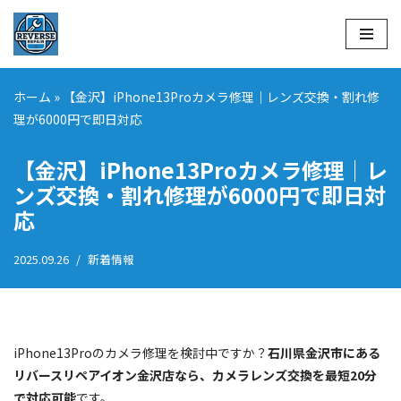
コ
ン
テ
ホーム
»
【金沢】iPhone13Proカメラ修理｜レンズ交換・割れ修
ン
理が6000円で即日対応
ツ
へ
【金沢】iPhone13Proカメラ修理｜レ
ス
ンズ交換・割れ修理が6000円で即日対
キ
応
ッ
プ
2025.09.26
新着情報
iPhone13Proのカメラ修理を検討中ですか？
石川県金沢市にある
リバースリペアイオン金沢店なら、カメラレンズ交換を最短20分
で対応可能
です。