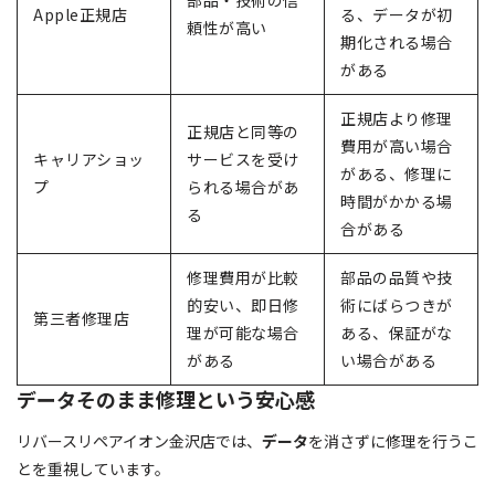
部品・技術の信
Apple正規店
る、データが初
頼性が高い
期化される場合
がある
正規店より修理
正規店と同等の
費用が高い場合
キャリアショッ
サービスを受け
がある、修理に
プ
られる場合があ
時間がかかる場
る
合がある
修理費用が比較
部品の品質や技
的安い、即日修
術にばらつきが
第三者修理店
理が可能な場合
ある、保証がな
がある
い場合がある
データそのまま修理という安心感
リバースリペアイオン金沢店では、
データ
を消さずに修理を行うこ
とを重視しています。