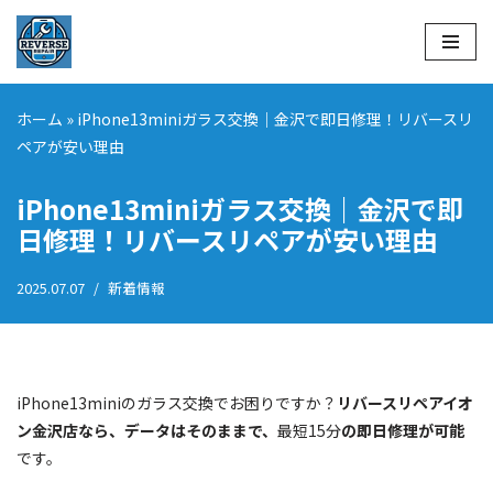
コ
ン
テ
ホーム
»
iPhone13miniガラス交換｜金沢で即日修理！リバースリ
ン
ペアが安い理由
ツ
へ
iPhone13miniガラス交換｜金沢で即
ス
日修理！リバースリペアが安い理由
キ
ッ
2025.07.07
新着情報
プ
iPhone13miniのガラス交換でお困りですか？
リバースリペアイオ
ン金沢店なら、データはそのままで、
最短15分
の即日修理が可能
です。