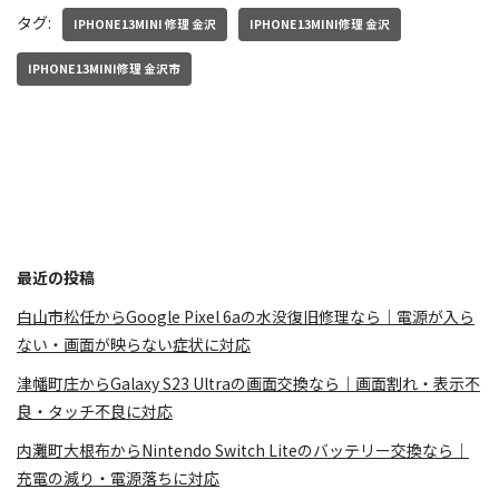
タグ:
IPHONE13MINI 修理 金沢
IPHONE13MINI修理 金沢
IPHONE13MINI修理 金沢市
最近の投稿
白山市松任からGoogle Pixel 6aの水没復旧修理なら｜電源が入ら
ない・画面が映らない症状に対応
津幡町庄からGalaxy S23 Ultraの画面交換なら｜画面割れ・表示不
良・タッチ不良に対応
内灘町大根布からNintendo Switch Liteのバッテリー交換なら｜
充電の減り・電源落ちに対応