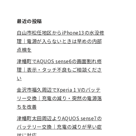
最近の投稿
白山市松任地区からiPhone13の水没修
理｜電源が入らないときは早めの内部
点検を
津幡町でAQUOS sense6の画面割れ修
理｜表示・タッチ不良もご相談くださ
い
金沢市福久周辺でXperia 1 Vのバッテ
リー交換｜充電の減り・突然の電源落
ちを改善
津幡町太田周辺よりAQUOS sense7の
バッテリー交換｜充電の減りが早い症
状に対応