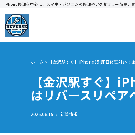
iPhone修理を中心に、スマホ・パソコンの修理やアクセサリー販売、
コ
ン
テ
ン
ツ
へ
ホーム
»
【金沢駅すぐ】iPhone15|即日修理対応！
ス
キ
【金沢駅すぐ】iPh
ッ
はリバースリペア
プ
2025.06.15
新着情報