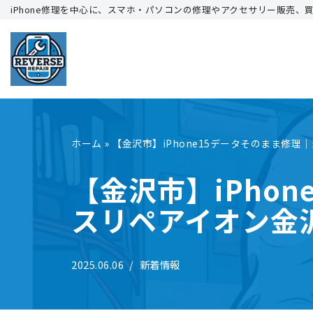
iPhone修理を中心に、スマホ・パソコンの修理やアクセサリー販売、
コ
ン
テ
ン
ツ
へ
ホーム
»
【金沢市】iPhone15データそのまま修理
ス
キ
【金沢市】iPho
ッ
スリペアイオン金
プ
2025.06.06
新着情報