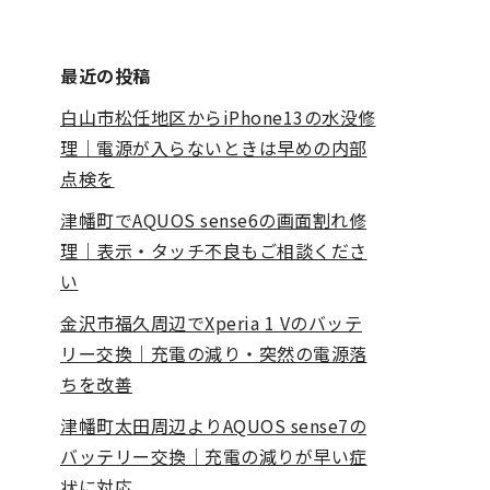
最近の投稿
白山市松任地区からiPhone13の水没修
理｜電源が入らないときは早めの内部
点検を
津幡町でAQUOS sense6の画面割れ修
理｜表示・タッチ不良もご相談くださ
い
金沢市福久周辺でXperia 1 Vのバッテ
リー交換｜充電の減り・突然の電源落
ちを改善
津幡町太田周辺よりAQUOS sense7の
バッテリー交換｜充電の減りが早い症
状に対応