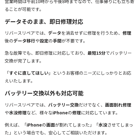
営業時間は午前10時から午後8時までなので、仕事帰りにも立ち寄
ることが可能です。
データそのまま、即日修理対応
リバースリペアでは、
データ
を消去せずに修理を行うため、
修理
後の
データ移行
や
設定
の
手間
が不要です。
急な故障でも、即日修理に対応しており、
最短15分
でバッテリー
交換が完了します。
「
すぐに直してほしい
」というお客様のニーズにしっかりとお応
えいたします。
バッテリー交換以外も対応可能
リバースリペアでは、
バッテリー交換
だけでなく、
画面割れ修理
や
水没修理
など、様々な
iPhone
の
修理
に対応しています。
例えば、「
iPhone
の
画面
が割れてしまった」「
水没
させてしまっ
た」という場合でも、安心してご相談いただけます。