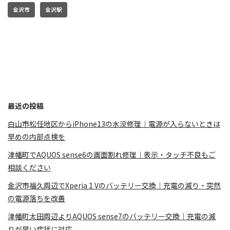
金沢市
金沢駅
最近の投稿
白山市松任地区からiPhone13の水没修理｜電源が入らないときは
早めの内部点検を
津幡町でAQUOS sense6の画面割れ修理｜表示・タッチ不良もご
相談ください
金沢市福久周辺でXperia 1 Vのバッテリー交換｜充電の減り・突然
の電源落ちを改善
津幡町太田周辺よりAQUOS sense7のバッテリー交換｜充電の減
りが早い症状に対応