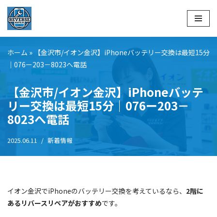
コ
ン
テ
ホーム
»
【金沢市/イオン金沢】iPhoneバッテリー交換は最短15分
ン
｜076ー203－8023へ電話
ツ
へ
【金沢市/イオン金沢】iPhoneバッテ
ス
リー交換は最短15分｜076ー203－
キ
8023へ電話
ッ
プ
2025.06.11
新着情報
イオン金沢でiPhoneのバッテリー交換を考えているなら、
2階に
あるリバースリペアがおすすめ
です。