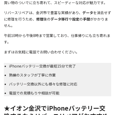
買い物のついでに立ち寄れて、スピーディーな対応が魅力です。
リバースリペアは、金沢市で豊富な実績があり、
データ
を消去せず
に修理を行うため、
修理
後の
データ移行
や
設定
の
手間
がかかりま
せん。
午前10時から午後8時まで営業しており、仕事帰りにも立ち寄れま
す。
まずはお気軽に電話でお問い合わせください。
iPhoneバッテリー交換が最短15分で完了
熟練のスタッフが丁寧に作業
バッテリー交換以外にも様々な修理に対応
電話での見積もりや相談が可能
★イオン金沢でiPhoneバッテリー交