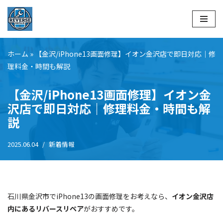
コ
ン
テ
ホーム
»
【金沢/iPhone13画面修理】イオン金沢店で即日対応｜修
ン
理料金・時間も解説
ツ
へ
【金沢/iPhone13画面修理】イオン金
ス
沢店で即日対応｜修理料金・時間も解
キ
説
ッ
プ
2025.06.04
新着情報
石川県金沢市でiPhone13の画面修理をお考えなら、
イオン金沢店
内にあるリバースリペア
がおすすめです。