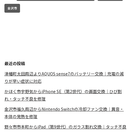
金沢市
最近の投稿
津幡町太田周辺よりAQUOS sense7のバッテリー交換｜充電の減
りが早い症状に対応
かほく市宇野気からiPhone SE（第2世代）の画面交換｜ひび割
れ・タッチ不良を修理
金沢市福久周辺からNintendo Switchの冷却ファン交換｜異音・
本体の発熱を修理
野々市市本町からiPad（第9世代）のガラス割れ交換｜タッチ不良