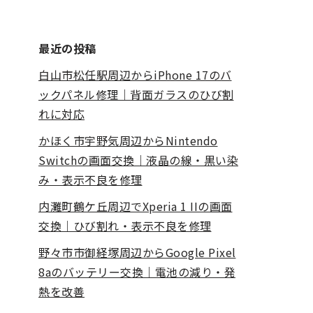
最近の投稿
白山市松任駅周辺からiPhone 17のバ
ックパネル修理｜背面ガラスのひび割
れに対応
かほく市宇野気周辺からNintendo
Switchの画面交換｜液晶の線・黒い染
み・表示不良を修理
内灘町鶴ケ丘周辺でXperia 1 IIの画面
交換｜ひび割れ・表示不良を修理
野々市市御経塚周辺からGoogle Pixel
8aのバッテリー交換｜電池の減り・発
熱を改善