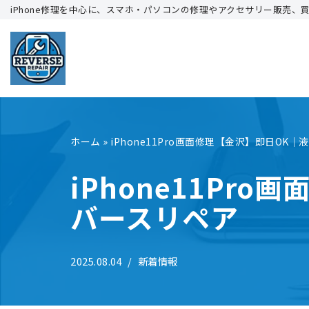
iPhone修理を中心に、スマホ・パソコンの修理やアクセサリー販売、
コ
ン
テ
ン
ツ
へ
ホーム
»
iPhone11Pro画面修理【金沢】即日OK
ス
キ
iPhone11Pr
ッ
バースリペア
プ
2025.08.04
新着情報