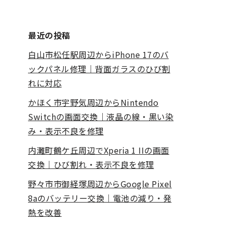
最近の投稿
白山市松任駅周辺からiPhone 17のバ
ックパネル修理｜背面ガラスのひび割
れに対応
かほく市宇野気周辺からNintendo
Switchの画面交換｜液晶の線・黒い染
み・表示不良を修理
内灘町鶴ケ丘周辺でXperia 1 IIの画面
交換｜ひび割れ・表示不良を修理
野々市市御経塚周辺からGoogle Pixel
8aのバッテリー交換｜電池の減り・発
熱を改善