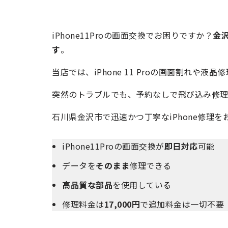
iPhone11Proの画面交換でお困りですか？
金
す
。
当店では、iPhone 11 Proの画面割れや液晶
突然のトラブルでも、予約なしで飛び込み修理
石川県金沢市で迅速かつ丁寧なiPhone修理
iPhone11Proの画面交換が
即日対応
可能
データを
そのまま
修理できる
高品質な部品
を使用している
修理料金は
17,000円
で追加料金は一切不要