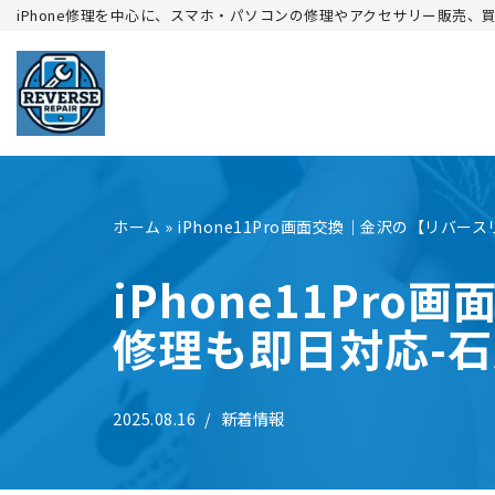
iPhone修理を中心に、スマホ・パソコンの修理やアクセサリー販売、
コ
ン
テ
ン
ツ
へ
ホーム
»
iPhone11Pro画面交換｜金沢の【リバ
ス
キ
iPhone11P
ッ
修理も即日対応-
プ
2025.08.16
新着情報