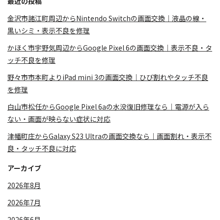
最近の投稿
金沢市諸江町周辺からNintendo Switchの画面交換｜液晶の線・
黒いシミ・表示不良を修理
かほく市宇野気周辺からGoogle Pixel 6の画面交換｜表示不良・タ
ッチ不良を修理
野々市市本町よりiPad mini 3の画面交換｜ひび割れやタッチ不良
を修理
白山市松任からGoogle Pixel 6aの水没復旧修理なら｜電源が入ら
ない・画面が映らない症状に対応
津幡町庄からGalaxy S23 Ultraの画面交換なら｜画面割れ・表示不
良・タッチ不良に対応
アーカイブ
2026年8月
2026年7月
2026年6月