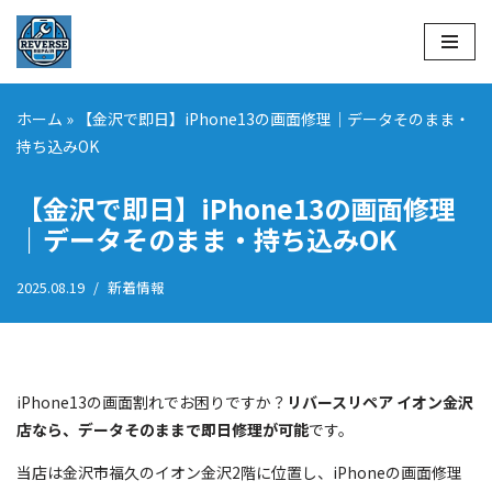
コ
ン
テ
ホーム
»
【金沢で即日】iPhone13の画面修理｜データそのまま・
ン
持ち込みOK
ツ
へ
【金沢で即日】iPhone13の画面修理
ス
｜データそのまま・持ち込みOK
キ
ッ
2025.08.19
新着情報
プ
iPhone13の画面割れでお困りですか？
リバースリペア イオン金沢
店なら、データそのままで即日修理が可能
です。
当店は金沢市福久のイオン金沢2階に位置し、iPhoneの画面修理