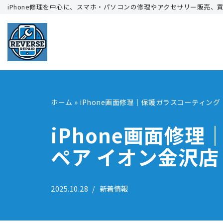
iPhone修理を中心に、スマホ・パソコンの修理やアクセサリー販売、
コ
ン
テ
ン
ツ
へ
ホーム
»
iPhone画面修理｜保護ガラスコーティン
ス
キ
iPhone画面修
ッ
ペア イオン金沢店
プ
2025.10.28
新着情報