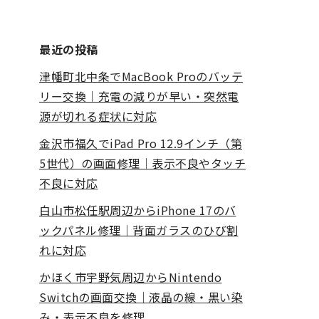
最近の投稿
津幡町北中条でMacBook Proのバッテ
リー交換｜充電の減りが早い・突然電
源が切れる症状に対応
金沢市福久でiPad Pro 12.9インチ（第
5世代）の画面修理｜表示不良やタッチ
不良に対応
白山市松任駅周辺からiPhone 17のバ
ックパネル修理｜背面ガラスのひび割
れに対応
かほく市宇野気周辺からNintendo
Switchの画面交換｜液晶の線・黒い染
み・表示不良を修理