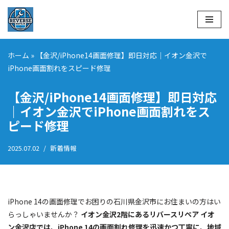
コ
ン
テ
ホーム
»
【金沢/iPhone14画面修理】即日対応｜イオン金沢で
ン
iPhone画面割れをスピード修理
ツ
へ
【金沢/iPhone14画面修理】即日対応
ス
｜イオン金沢でiPhone画面割れをス
キ
ピード修理
ッ
プ
2025.07.02
新着情報
iPhone 14の画面修理でお困りの石川県金沢市にお住まいの方はい
らっしゃいませんか？
イオン金沢2階にあるリバースリペア イオ
ン金沢店では、iPhone 14の画面割れ修理を迅速かつ丁寧に、地域