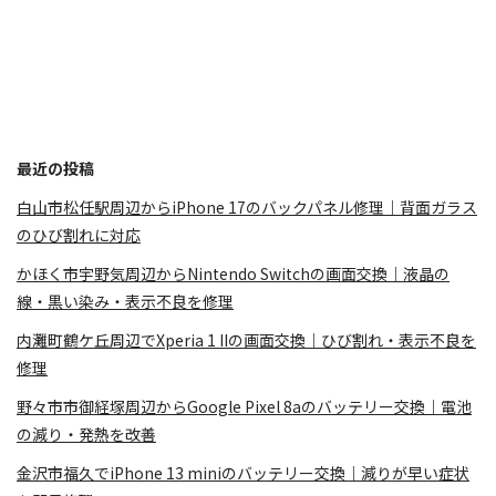
最近の投稿
白山市松任駅周辺からiPhone 17のバックパネル修理｜背面ガラス
のひび割れに対応
かほく市宇野気周辺からNintendo Switchの画面交換｜液晶の
線・黒い染み・表示不良を修理
内灘町鶴ケ丘周辺でXperia 1 IIの画面交換｜ひび割れ・表示不良を
修理
野々市市御経塚周辺からGoogle Pixel 8aのバッテリー交換｜電池
の減り・発熱を改善
金沢市福久でiPhone 13 miniのバッテリー交換｜減りが早い症状