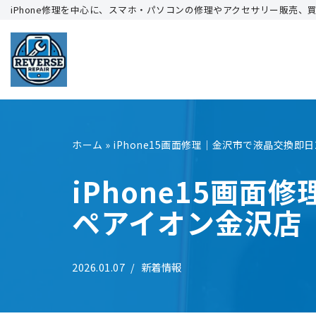
iPhone修理を中心に、スマホ・パソコンの修理やアクセサリー販売、
コ
ン
テ
ン
ツ
へ
ホーム
»
iPhone15画面修理｜金沢市で液晶交換即
ス
キ
iPhone15画
ッ
ペアイオン金沢店
プ
2026.01.07
新着情報