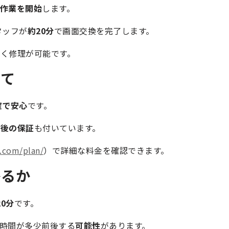
作業を開始
します。
タッフが
約20分
で画面交換を完了します。
く修理が可能です。
いて
確で安心
です。
理後の保証
も付いています。
a.com/plan/
）で詳細な料金を確認できます。
かるか
0分
です。
時間が多少前後する
可能性
があります。