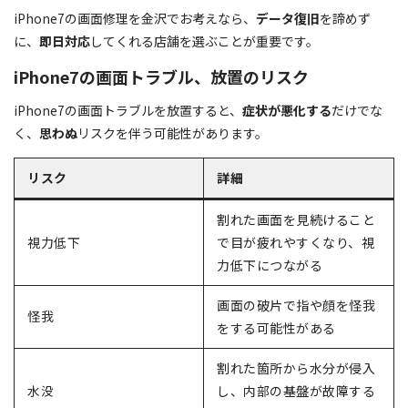
iPhone7の画面修理を金沢でお考えなら、
データ復旧
を諦めず
に、
即日対応
してくれる店舗を選ぶことが重要です。
iPhone7の画面トラブル、放置のリスク
iPhone7の画面トラブルを放置すると、
症状が悪化する
だけでな
く、
思わぬ
リスクを伴う可能性があります。
リスク
詳細
割れた画面を見続けること
視力低下
で目が疲れやすくなり、視
力低下につながる
画面の破片で指や顔を怪我
怪我
をする可能性がある
割れた箇所から水分が侵入
水没
し、内部の基盤が故障する