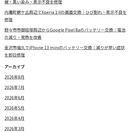
線・黒い染み・表示不良を修理
内灘町鶴ケ丘周辺でXperia 1 IIの画面交換｜ひび割れ・表示不良を
修理
野々市市御経塚周辺からGoogle Pixel 8aのバッテリー交換｜電池
の減り・発熱を改善
金沢市福久でiPhone 13 miniのバッテリー交換｜減りが早い症状
を即日修理
アーカイブ
2026年8月
2026年7月
2026年6月
2026年5月
2026年4月
2026年3月