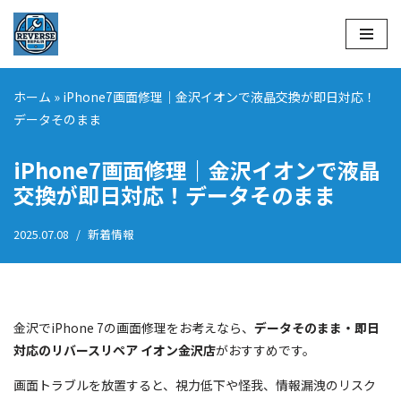
コ
ン
テ
ホーム
»
iPhone7画面修理｜金沢イオンで液晶交換が即日対応！
ン
データそのまま
ツ
へ
iPhone7画面修理｜金沢イオンで液晶
ス
交換が即日対応！データそのまま
キ
ッ
2025.07.08
新着情報
プ
金沢でiPhone 7の画面修理をお考えなら、
データそのまま・即日
対応のリバースリペア イオン金沢店
がおすすめです。
画面トラブルを放置すると、視力低下や怪我、情報漏洩のリスク