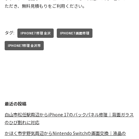
ただき、無料見積もりをご利用ください。
タグ:
IPHONE7 修理 金沢
IPHONE7 画面修理
IPHONE7修理 金沢市
最近の投稿
白山市松任駅周辺からiPhone 17のバックパネル修理｜背面ガラス
のひび割れに対応
かほく市宇野気周辺からNintendo Switchの画面交換｜液晶の