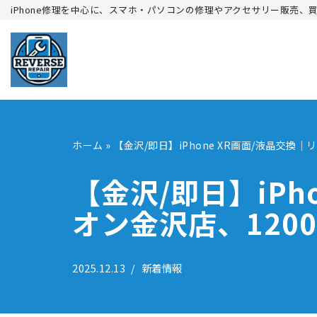
iPhone修理を中心に、スマホ・パソコンの修理やアクセサリー販売、
コ
ン
テ
ン
ツ
へ
ホーム
»
【金沢/即日】iPhone XR画面/液晶交換｜
ス
キ
【金沢/即日】iPh
ッ
オン金沢店、1200
プ
2025.12.13
新着情報