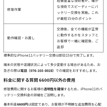
経験豊富な技術者が、確か
な技術でスピーディーにバ
修理作業
ッテリー交換を実施。これ
が最短15分のポイント
交換後、全ての機能が正常
に動作するかをスタッフと
動作確認・お渡し
お客様で一緒に確認後、ご
返却
標準的なiPhone11バッテリー交換は即日15分で完了します。
端末の状態や混雑状況によって多少変動する場合があるため、お
急ぎの際は
電話（076-203-8028）
での確認をおすすめします。
料金に関する質問 6600円以外の費用
修理費用に関するお客様の
透明性を確保
するため、iPhone11のバ
ッテリー交換料金の詳細をご説明します。
基本料金
6600円
は固定であり、お客様が不明瞭な追加費用を心配