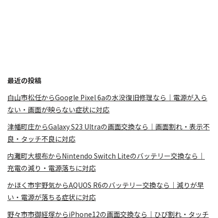
最近の投稿
白山市松任からGoogle Pixel 6aの水没復旧修理なら｜電源が入ら
ない・画面が映らない症状に対応
津幡町庄からGalaxy S23 Ultraの画面交換なら｜画面割れ・表示不
良・タッチ不良に対応
内灘町大根布からNintendo Switch Liteのバッテリー交換なら｜
充電の減り・電源落ちに対応
かほく市宇野気からAQUOS R6のバッテリー交換なら｜減りが早
い・電源が落ちる症状に対応
野々市市御経塚からiPhone12の画面交換なら｜ひび割れ・タッチ