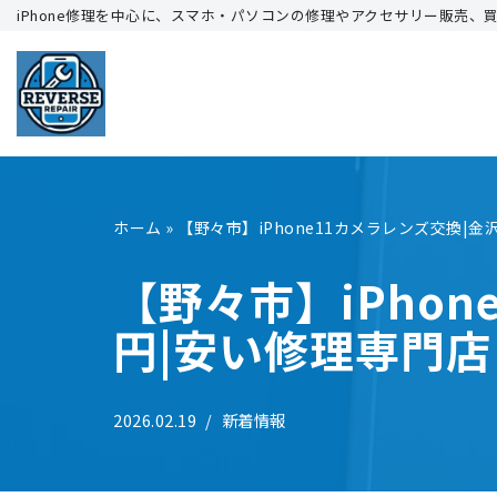
iPhone修理を中心に、スマホ・パソコンの修理やアクセサリー販売、
コ
ン
テ
ン
ツ
へ
ホーム
»
【野々市】iPhone11カメラレンズ交換|金
ス
キ
【野々市】iPhon
ッ
円|安い修理専門店
プ
2026.02.19
新着情報