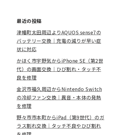
最近の投稿
津幡町太田周辺よりAQUOS sense7の
バッテリー交換｜充電の減りが早い症
状に対応
かほく市宇野気からiPhone SE（第2世
代）の画面交換｜ひび割れ・タッチ不
良を修理
金沢市福久周辺からNintendo Switch
の冷却ファン交換｜異音・本体の発熱
を修理
野々市市本町からiPad（第9世代）のガ
ラス割れ交換｜タッチ不良やひび割れ
を修理