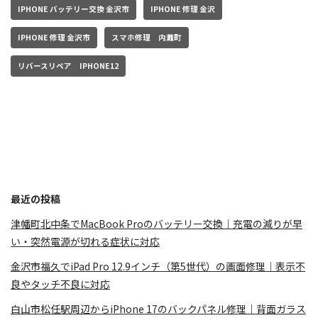
IPHONE バッテリー交換 金沢市
IPHONE 修理 金沢
IPHONE 修理 金沢市
スマホ修理 内灘町
リバースリペア IPHONE12
最近の投稿
津幡町北中条でMacBook Proのバッテリー交換｜充電の減りが早
い・突然電源が切れる症状に対応
金沢市福久でiPad Pro 12.9インチ（第5世代）の画面修理｜表示不
良やタッチ不良に対応
白山市松任駅周辺からiPhone 17のバックパネル修理｜背面ガラス