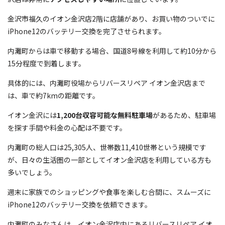
金沢市福久のイオン金沢店2階に店舗があり、お買い物のついでに
iPhone12のバッテリー交換を完了させられます。
内灘町からは車で移動する場合、国道8号線を利用して約10分から
15分程度で到着します。
具体的には、内灘町役場からリバースリペア イオン金沢店まで
は、車で約7kmの距離です。
イオン金沢には
1,200台収容可能な無料駐車場
があるため、駐車場
を探す手間や料金の心配は不要です。
内灘町の総人口は25,305人、世帯数11,410世帯という規模です
が、日々の生活圏の一部としてイオン金沢店を利用している方も
多いでしょう。
週末に家族でのショッピングや食事を楽しむ合間に、スムーズに
iPhone12のバッテリー交換を依頼できます。
内灘町のみなさんは、イオン金沢店内にあるリバースリペア イオ