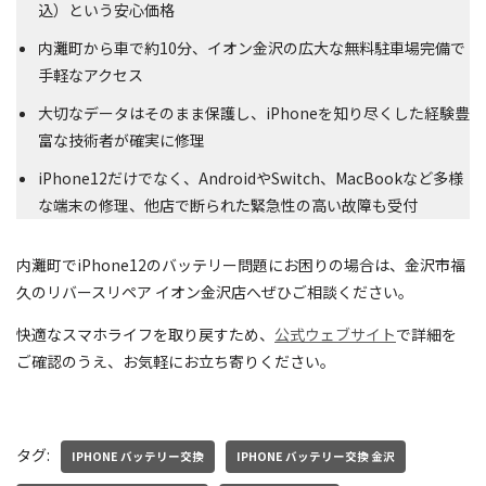
込）という安心価格
内灘町から車で約10分、イオン金沢の広大な無料駐車場完備で
手軽なアクセス
大切なデータはそのまま保護し、iPhoneを知り尽くした経験豊
富な技術者が確実に修理
iPhone12だけでなく、AndroidやSwitch、MacBookなど多様
な端末の修理、他店で断られた緊急性の高い故障も受付
内灘町でiPhone12のバッテリー問題にお困りの場合は、金沢市福
久のリバースリペア イオン金沢店へぜひご相談ください。
快適なスマホライフを取り戻すため、
公式ウェブサイト
で詳細を
ご確認のうえ、お気軽にお立ち寄りください。
タグ:
IPHONE バッテリー交換
IPHONE バッテリー交換 金沢