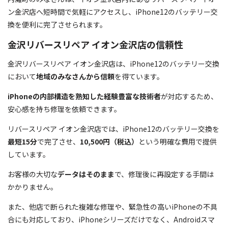
ン金沢店へ短時間で気軽にアクセスし、iPhone12のバッテリー交
換を便利に完了させられます。
金沢リバースリペア イオン金沢店の信頼性
金沢リバースリペア イオン金沢店は、iPhone12のバッテリー交換
において
地域のみなさんから信頼
を得ています。
iPhoneの内部構造を熟知した経験豊富な技術者
が対応するため、
安心感を持ち修理を依頼できます。
リバースリペア イオン金沢店では、iPhone12のバッテリー交換を
最短15分
で完了させ、
10,500円（税込）
という明確な費用で提供
しています。
お客様の大切な
データはそのまま
で、修理後に再設定する手間は
かかりません。
また、他店で断られた複雑な修理や、緊急性の高いiPhoneの不具
合にも対応しており、iPhoneシリーズだけでなく、Androidスマ