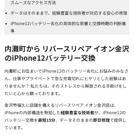
スムーズなアクセス方法
データはそのままで、経験豊富な技術者が対応する安心の修理
iPhone12バッテリー劣化の具体的な影響と交換時期の判断基
準
内灘町から リバースリペア イオン金沢
のiPhone12バッテリー交換
内灘町にお住まいでiPhone12のバッテリー劣化にお悩みのみなさ
ん、仕事やプライベートで急な充電切れにヒヤリとした経験はあ
りませんか？ 私たちは、そのストレスから解放される手助けをし
たいと心から願っております。
金沢市福久に店舗を構えるリバースリペア イオン金沢店は、
iPhoneの内部構造を熟知した
経験豊富な技術者
が、iPhone12の
バッテリー交換を
最短15分
、データそのままの
即日修理
で提供し
ています。