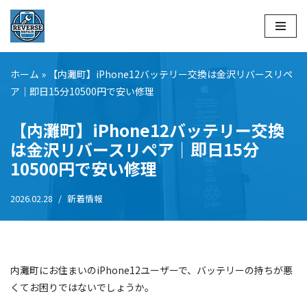
コ
ン
テ
ホーム
»
【内灘町】iPhone12バッテリー交換は金沢リバースリペ
ン
ア｜即日15分10500円で安い修理
ツ
へ
【内灘町】iPhone12バッテリー交換
ス
は金沢リバースリペア｜即日15分
キ
10500円で安い修理
ッ
プ
2026.02.28
新着情報
内灘町にお住まいのiPhone12ユーザーで、バッテリーの持ちが悪
くてお困りではないでしょうか。