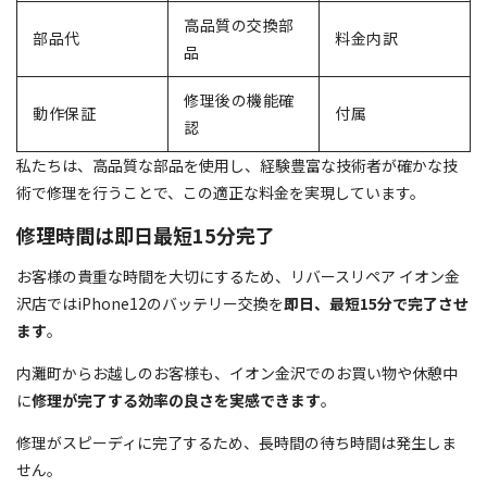
高品質の交換部
部品代
料金内訳
品
修理後の機能確
動作保証
付属
認
私たちは、高品質な部品を使用し、経験豊富な技術者が確かな技
術で修理を行うことで、この適正な料金を実現しています。
修理時間は即日最短15分完了
お客様の貴重な時間を大切にするため、リバースリペア イオン金
沢店ではiPhone12のバッテリー交換を
即日、最短15分で完了させ
ます
。
内灘町からお越しのお客様も、イオン金沢でのお買い物や休憩中
に
修理が完了する効率の良さを実感できます
。
修理がスピーディに完了するため、長時間の待ち時間は発生しま
せん。