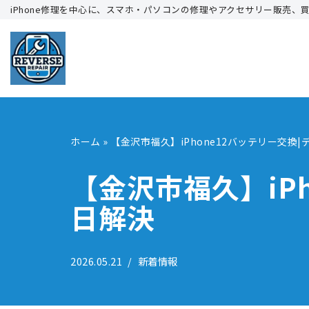
iPhone修理を中心に、スマホ・パソコンの修理やアクセサリー販売、
コ
ン
テ
ン
ツ
へ
ホーム
»
【金沢市福久】iPhone12バッテリー交換
ス
キ
【金沢市福久】iP
ッ
日解決
プ
2026.05.21
新着情報