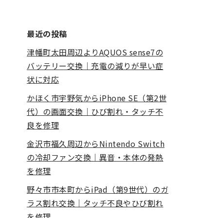
最近の投稿
津幡町太田周辺よりAQUOS sense7の
バッテリー交換｜充電の減りが早い症
状に対応
かほく市宇野気からiPhone SE（第2世
代）の画面交換｜ひび割れ・タッチ不
良を修理
金沢市福久周辺からNintendo Switch
の冷却ファン交換｜異音・本体の発熱
を修理
野々市市本町からiPad（第9世代）のガ
ラス割れ交換｜タッチ不良やひび割れ
を修理