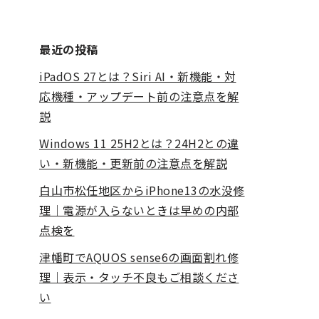
最近の投稿
iPadOS 27とは？Siri AI・新機能・対
応機種・アップデート前の注意点を解
説
Windows 11 25H2とは？24H2との違
い・新機能・更新前の注意点を解説
白山市松任地区からiPhone13の水没修
理｜電源が入らないときは早めの内部
点検を
津幡町でAQUOS sense6の画面割れ修
理｜表示・タッチ不良もご相談くださ
い