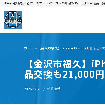
iPhone修理を中心に、スマホ・パソコンの修理やアクセサリー販売、
コ
ン
テ
ン
ツ
へ
ホーム
»
【金沢市福久】iPhone12 mini画面修理は
ス
キ
【金沢市福久】iPh
ッ
晶交換も21,000
プ
2026.02.28
新着情報