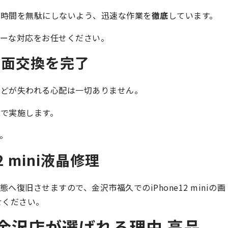
な時間を無駄にしないよう、迅速な作業を
徹底
しています。
ーな対応をお任せください。
画面交換を完了
どが失われる心配は一切ありません。
で実施します。
。
2 mini液晶修理
状態へ復旧させますので、金沢市福久でのiPhone12 miniの画
せください。
金沢店が選ばれる理由 高品