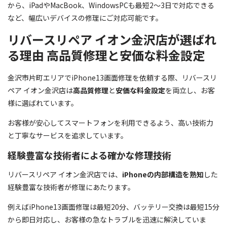
から、iPadやMacBook、WindowsPCも最短2～3日で対応できる
など、幅広いデバイスの修理にご対応可能です。
リバースリペア イオン金沢店が選ばれ
る理由 高品質修理と安価な料金設定
金沢市片町エリアでiPhone13画面修理を依頼する際、リバースリ
ペア イオン金沢店は
高品質修理
と
安価な料金設定
を両立し、お客
様に選ばれています。
お客様が安心してスマートフォンを利用できるよう、高い技術力
と丁寧なサービスを追求しています。
経験豊富な技術者による確かな修理技術
リバースリペア イオン金沢店では、
iPhoneの内部構造を熟知
した
経験豊富な技術者が修理にあたります。
例えばiPhone13画面修理は最短20分、バッテリー交換は最短15分
から即日対応し、お客様の急なトラブルを迅速に解決していま