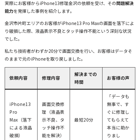
実際にお客様からiPhone13修理金沢の依頼を受け、その
問題解決
能力
を発揮した事例を紹介します。
金沢市片町エリアのお客様がiPhone13 Pro Maxの画面を落下によ
り破損した際、液晶表示不良とタッチ操作不能という深刻な状況
でした。
私たち技術者がわずか20分で画面交換を行い、お客様はデータそ
のままで元のiPhoneを取り戻しました。
解決までの
依頼内容
修理内容
お客様の声
時間
「データも
iPhone13
画面交換修
無事で、す
Pro
理（液晶表
ぐに修理し
Max（落下
示不良、タ
最短20分
てもらえて
による液晶
ッチ操作不
本当に助か
破損）
能を解決）
りまし