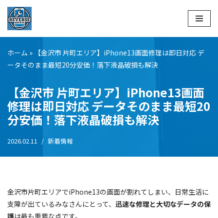
コ
ン
テ
ホーム
»
【金沢市 片町エリア】iPhone13画面修理は即日対応 デ
ン
ータそのまま最短20分安価！落下液晶破損も解決
ツ
へ
【金沢市 片町エリア】iPhone13画面
ス
修理は即日対応 データそのまま最短20
キ
分安価！落下液晶破損も解決
ッ
プ
2026.02.11
新着情報
金沢市片町エリアでiPhone13の画面が割れてしまい、日常生活に
支障が出ているみなさんにとって、
迅速な修理と大切なデータの保
護
は最も重要な点です。