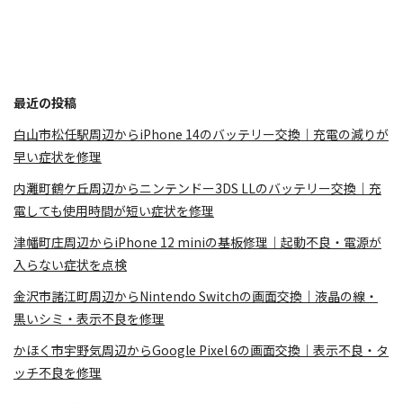
最近の投稿
白山市松任駅周辺からiPhone 14のバッテリー交換｜充電の減りが
早い症状を修理
内灘町鶴ケ丘周辺からニンテンドー3DS LLのバッテリー交換｜充
電しても使用時間が短い症状を修理
津幡町庄周辺からiPhone 12 miniの基板修理｜起動不良・電源が
入らない症状を点検
金沢市諸江町周辺からNintendo Switchの画面交換｜液晶の線・
黒いシミ・表示不良を修理
かほく市宇野気周辺からGoogle Pixel 6の画面交換｜表示不良・タ
ッチ不良を修理