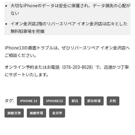
大切なiPhoneのデータは安全に保護され、データ損失の心配が
ない
イオン金沢店2階のリバースリペア イオン金沢店は広々とした
無料駐車場を完備
iPhone13の画面トラブルは、ぜひリバースリペア イオン金沢店へ
ご相談ください。
オンライン予約またはお電話（076-203-8028）で、迅速かつ丁寧
にサポートいたします。
タグ:
IPHONE 13
IPHONE13
即日
即日修理
片町
画面交換
画面修理
金沢市