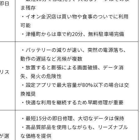
 即日
ま残存
・イオン金沢店は買い物や食事のついでに利用
可能
・津幡町からは車で約20分、無料駐車場完備
・バッテリーの減りが速い、突然の電源落ち、
動作の遅延など兆候が複数
・放置すると膨張による画面破損、データ消
るリス
失、発火の危険性
・設定アプリで最大容量が80%以下の場合は交
換推奨
・快適な利用を継続するため早期修理が重要
・最短15分の即日修理、大切なデータは保持
・高品質部品を使用しながらも、リーズナブル
理が選
な価格を提供