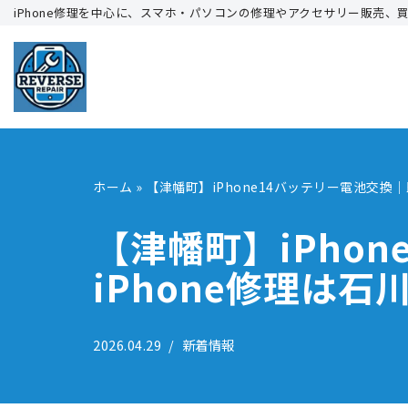
iPhone修理を中心に、スマホ・パソコンの修理やアクセサリー販売、
コ
ン
テ
ン
ツ
へ
ホーム
»
【津幡町】iPhone14バッテリー電池交換
ス
キ
【津幡町】iPho
ッ
iPhone修理は
プ
2026.04.29
新着情報