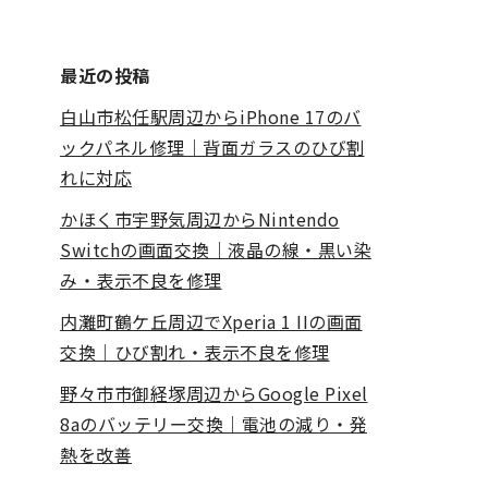
最近の投稿
白山市松任駅周辺からiPhone 17のバ
ックパネル修理｜背面ガラスのひび割
れに対応
かほく市宇野気周辺からNintendo
Switchの画面交換｜液晶の線・黒い染
み・表示不良を修理
内灘町鶴ケ丘周辺でXperia 1 IIの画面
交換｜ひび割れ・表示不良を修理
野々市市御経塚周辺からGoogle Pixel
8aのバッテリー交換｜電池の減り・発
熱を改善