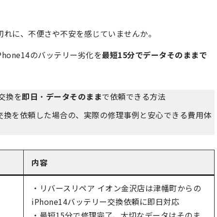
電源切れに、不便さや不安を感じていませんか。
hone14のバッテリー劣化を
最短15分でデータそのままで
ー交換を
即日
・
データそのまま
で依頼できる方法
交換を依頼した場合の、実際の修理事例と安心できる費用体
内容
・リバースリペア イオン金沢店は津幡町からの
iPhone14バッテリー交換依頼に即日対応
・最短15分で修理完了、大切なデータはそのま