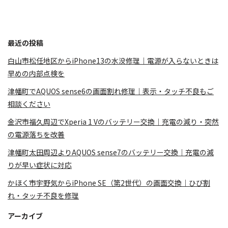
最近の投稿
白山市松任地区からiPhone13の水没修理｜電源が入らないときは
早めの内部点検を
津幡町でAQUOS sense6の画面割れ修理｜表示・タッチ不良もご
相談ください
金沢市福久周辺でXperia 1 Vのバッテリー交換｜充電の減り・突然
の電源落ちを改善
津幡町太田周辺よりAQUOS sense7のバッテリー交換｜充電の減
りが早い症状に対応
かほく市宇野気からiPhone SE（第2世代）の画面交換｜ひび割
れ・タッチ不良を修理
アーカイブ