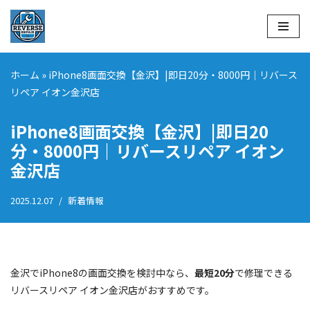
コ
ン
テ
ホーム
»
iPhone8画面交換【金沢】|即日20分・8000円｜リバース
ン
リペア イオン金沢店
ツ
へ
iPhone8画面交換【金沢】|即日20
ス
分・8000円｜リバースリペア イオン
キ
金沢店
ッ
プ
2025.12.07
新着情報
金沢でiPhone8の画面交換を検討中なら、
最短20分
で修理できる
リバースリペア イオン金沢店がおすすめです。