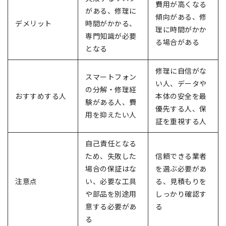
費用が高くなる
がある、修理に
傾向がある、修
デメリット
時間がかかる、
理に時間がかか
専門知識が必要
る場合がある
となる
修理に自信がな
スマートフォン
い人、データや
の分解・修理経
おすすめする人
本体の安全を最
験がある人、費
優先する人、保
用を抑えたい人
証を重視する人
自己責任となる
ため、失敗した
信頼できる業者
場合の保証はな
を選ぶ必要があ
注意点
い、必要な工具
る、見積もりを
や部品を別途用
しっかり確認す
意する必要があ
る
る