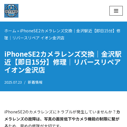
コ
ン
テ
ホーム
»
iPhoneSE2カメラレンズ交換｜金沢駅近【即日15分】修
ン
理｜リバースリペア イオン金沢店
ツ
へ
iPhoneSE2カメラレンズ交換｜金沢駅
ス
近【即日15分】修理｜リバースリペア
キ
イオン金沢店
ッ
プ
2025.07.23
新着情報
iPhoneSE2のカメラレンズにトラブルが発生していませんか？
カ
メラレンズの故障は、写真の画質低下やカメラ機能の制限に繋が
る
ため、早めの修理が大切です。