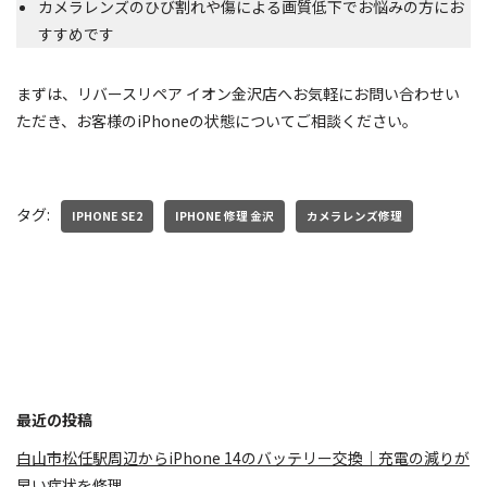
カメラレンズのひび割れや傷による画質低下でお悩みの方にお
すすめです
まずは、リバースリペア イオン金沢店へお気軽にお問い合わせい
ただき、お客様のiPhoneの状態についてご相談ください。
タグ:
IPHONE SE2
IPHONE 修理 金沢
カメラレンズ修理
最近の投稿
白山市松任駅周辺からiPhone 14のバッテリー交換｜充電の減りが
早い症状を修理