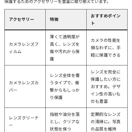
保護するためのアクセサリーを豊富に取り揃えています。
おすすめポイン
アクセサリー
特徴
ト
薄くて透明度が
カメラの性能を
カメラレンズフ
高く、レンズを
損なわずに、手
ィルム
傷や汚れから保
軽に保護できる
護
レンズを完全に
レンズ全体を覆
保護したい方に
カメラレンズカ
うタイプで、衝
おすすめ。デザ
バー
撃からもしっか
イン性の高いも
り保護
のも豊富
指紋や油分を落
定期的なレンズ
レンズクリーナ
とし、クリアな
の清掃に。写真
ー
状態を保つ
の品質を維持