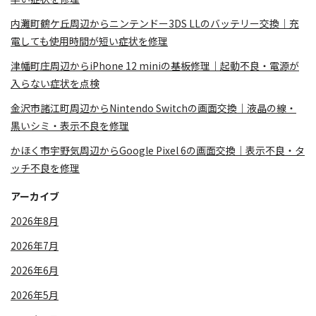
内灘町鶴ケ丘周辺からニンテンドー3DS LLのバッテリー交換｜充
電しても使用時間が短い症状を修理
津幡町庄周辺からiPhone 12 miniの基板修理｜起動不良・電源が
入らない症状を点検
金沢市諸江町周辺からNintendo Switchの画面交換｜液晶の線・
黒いシミ・表示不良を修理
かほく市宇野気周辺からGoogle Pixel 6の画面交換｜表示不良・タ
ッチ不良を修理
アーカイブ
2026年8月
2026年7月
2026年6月
2026年5月