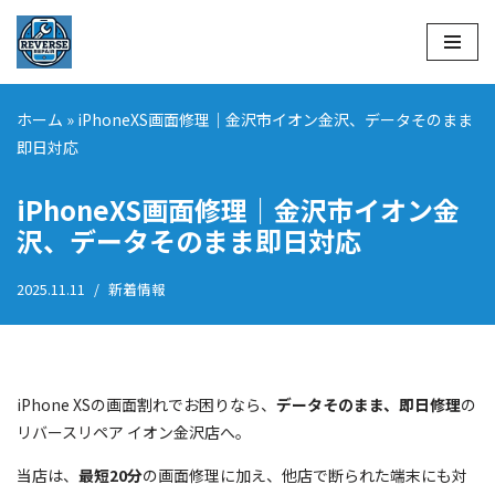
コ
ン
テ
ホーム
»
iPhoneXS画面修理｜金沢市イオン金沢、データそのまま
ン
即日対応
ツ
へ
iPhoneXS画面修理｜金沢市イオン金
ス
沢、データそのまま即日対応
キ
ッ
2025.11.11
新着情報
プ
iPhone XSの画面割れでお困りなら、
データそのまま、即日修理
の
リバースリペア イオン金沢店へ。
当店は、
最短20分
の画面修理に加え、他店で断られた端末にも対