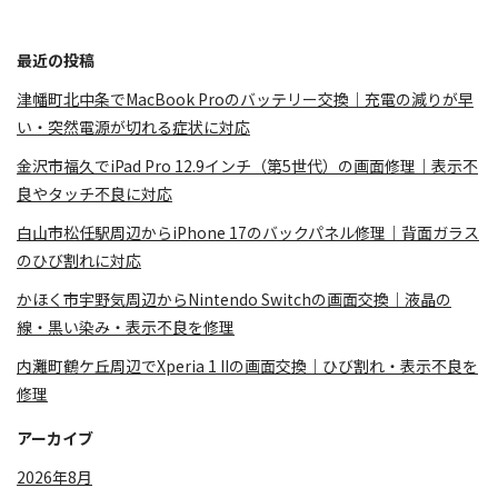
最近の投稿
津幡町北中条でMacBook Proのバッテリー交換｜充電の減りが早
い・突然電源が切れる症状に対応
金沢市福久でiPad Pro 12.9インチ（第5世代）の画面修理｜表示不
良やタッチ不良に対応
白山市松任駅周辺からiPhone 17のバックパネル修理｜背面ガラス
のひび割れに対応
かほく市宇野気周辺からNintendo Switchの画面交換｜液晶の
線・黒い染み・表示不良を修理
内灘町鶴ケ丘周辺でXperia 1 IIの画面交換｜ひび割れ・表示不良を
修理
アーカイブ
2026年8月