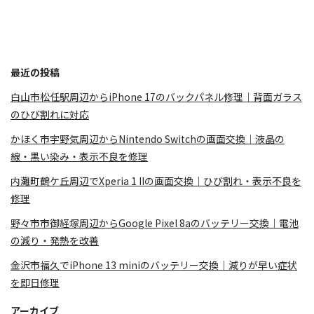
最近の投稿
白山市松任駅周辺からiPhone 17のバックパネル修理｜背面ガラス
のひび割れに対応
かほく市宇野気周辺からNintendo Switchの画面交換｜液晶の
線・黒い染み・表示不良を修理
内灘町鶴ケ丘周辺でXperia 1 IIの画面交換｜ひび割れ・表示不良を
修理
野々市市御経塚周辺からGoogle Pixel 8aのバッテリー交換｜電池
の減り・発熱を改善
金沢市福久でiPhone 13 miniのバッテリー交換｜減りが早い症状
を即日修理
アーカイブ