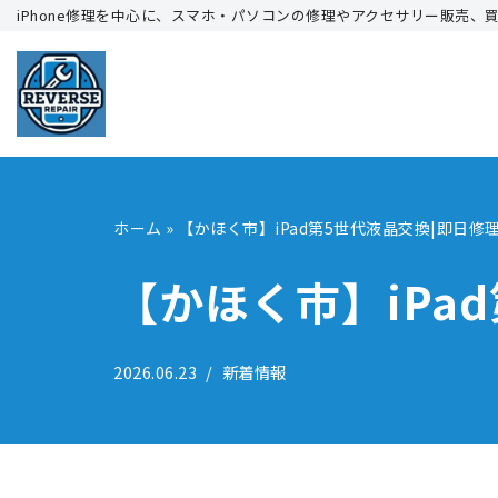
iPhone修理を中心に、スマホ・パソコンの修理やアクセサリー販売、
コ
ン
テ
ン
ツ
へ
ホーム
»
【かほく市】iPad第5世代液晶交換|即日修
ス
キ
【かほく市】iPa
ッ
プ
2026.06.23
新着情報