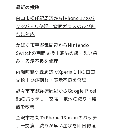
最近の投稿
白山市松任駅周辺からiPhone 17のバ
ックパネル修理｜背面ガラスのひび割
れに対応
かほく市宇野気周辺からNintendo
Switchの画面交換｜液晶の線・黒い染
み・表示不良を修理
内灘町鶴ケ丘周辺でXperia 1 IIの画面
交換｜ひび割れ・表示不良を修理
野々市市御経塚周辺からGoogle Pixel
8aのバッテリー交換｜電池の減り・発
熱を改善
金沢市福久でiPhone 13 miniのバッテ
リー交換｜減りが早い症状を即日修理